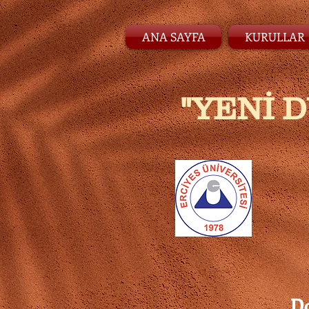
ANA SAYFA
KURULLAR
"YENİ 
Do