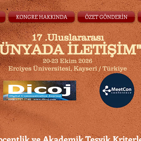
KONGRE HAKKINDA
ÖZET GÖNDERİN
17 .Uluslararası
DÜNYADA İLETİŞİM
20-23 Ekim 2026
Erciyes Üniversitesi, Kayseri / Türkiye
çentlik ve Akademik Teşvik Kriterl