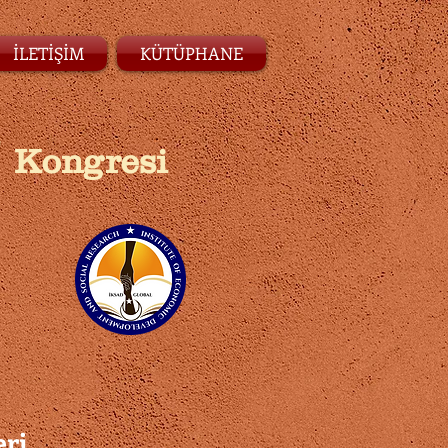
İLETİŞİM
KÜTÜPHANE
"
Kongresi
eri