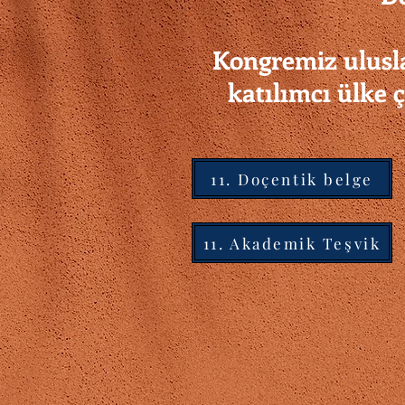
Kongremiz ulusla
katılımcı ülke 
11. Doçentik belge
11. Akademik Teşvik